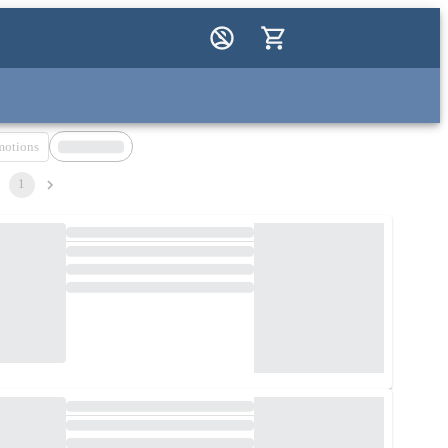
motions
1