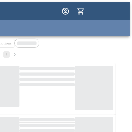
motions
1