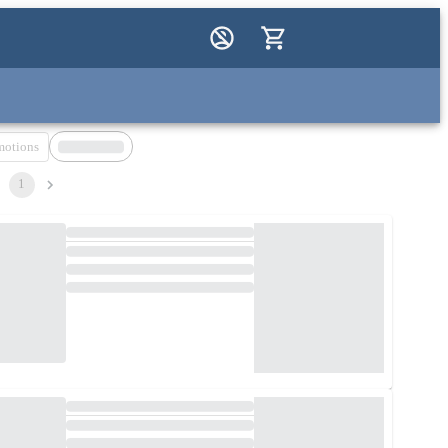
motions
1