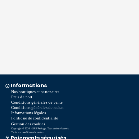
Informations
Nos boutiques et partenaires
Frais de port
Conditions générales de vente
Conditions générales de rachat
Informations légales
Politique de confidentialité
Gestion des cookies
Copyright © 2026 - SAS Parkage. Tous droits réservés.
*Voir nos conditions de ventes
Paiements sécurisés