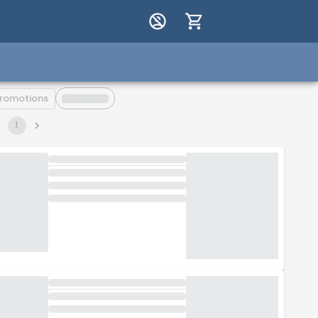
romotions
1