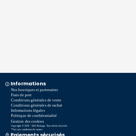
Informations
Nos boutiques et partenaires
Frais de port
Conditions générales de vente
Conditions générales de rachat
Informations légales
Politique de confidentialité
Gestion des cookies
Copyright © 2026 - SAS Parkage. Tous droits réservés.
*Voir nos conditions de ventes
Paiements sécurisés