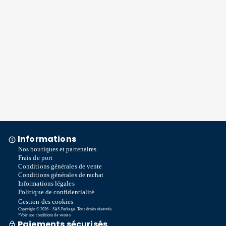
Informations
Nos boutiques et partenaires
Frais de port
Conditions générales de vente
Conditions générales de rachat
Informations légales
Politique de confidentialité
Gestion des cookies
Copyright © 2026 - SAS Parkage. Tous droits réservés.
*Voir nos conditions de ventes
Paiements sécurisés