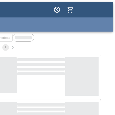
motions
1