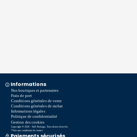
Informations
Nos boutiques et partenaires
Frais de port
Conditions générales de vente
Conditions générales de rachat
Informations légales
Politique de confidentialité
Gestion des cookies
Copyright © 2026 - SAS Parkage. Tous droits réservés.
*Voir nos conditions de ventes
Paiements sécurisés