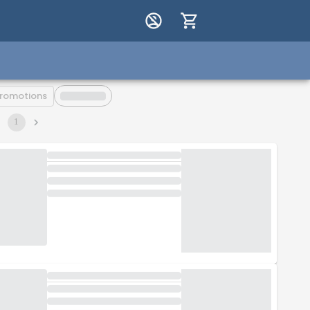
romotions
1