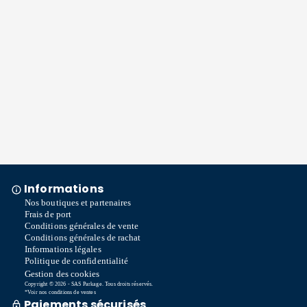
Informations
Nos boutiques et partenaires
Frais de port
Conditions générales de vente
Conditions générales de rachat
Informations légales
Politique de confidentialité
Gestion des cookies
Copyright © 2026 - SAS Parkage. Tous droits réservés.
*Voir nos conditions de ventes
Paiements sécurisés