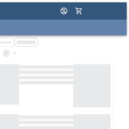
motions
1