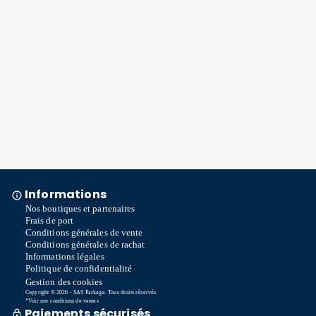
Informations
Nos boutiques et partenaires
Frais de port
Conditions générales de vente
Conditions générales de rachat
Informations légales
Politique de confidentialité
Gestion des cookies
Copyright © 2026 - SAS Parkage. Tous droits réservés.
*Voir nos conditions de ventes
Paiements sécurisés