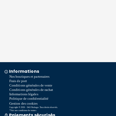
Informations
Nos boutiques et partenaires
Frais de port
Conditions générales de vente
Conditions générales de rachat
Informations légales
Politique de confidentialité
Gestion des cookies
Copyright © 2026 - SAS Parkage. Tous droits réservés.
*Voir nos conditions de ventes
Paiements sécurisés