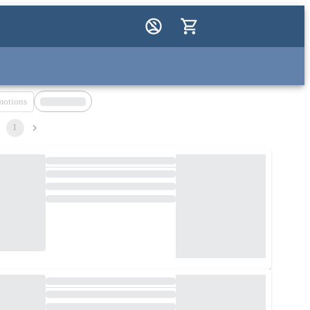
motions
1