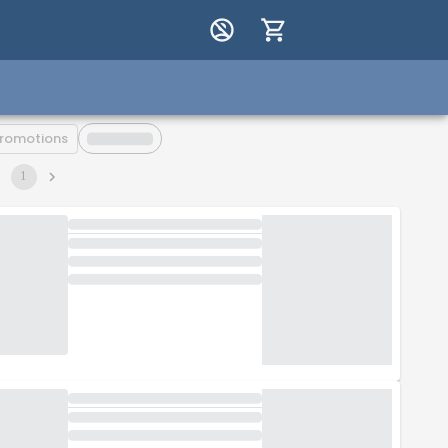
romotions
1