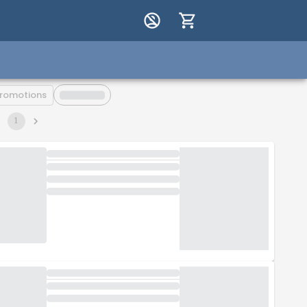
romotions
1