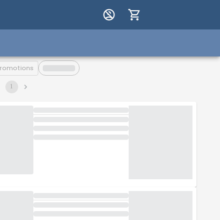
romotions
1