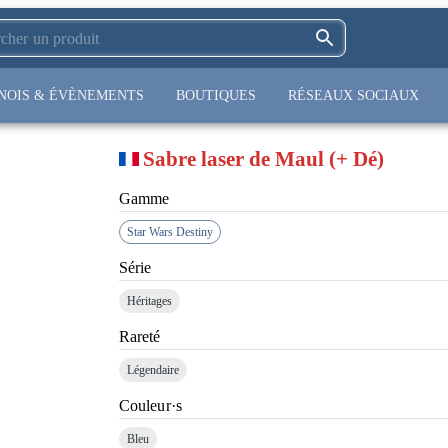
NOIS & ÉVÈNEMENTS
BOUTIQUES
RÉSEAUX SOCIAUX
Sabre laser de Maul (+ Dé)
Gamme
Star Wars Destiny
Série
Héritages
Rareté
Légendaire
Couleur·s
Bleu