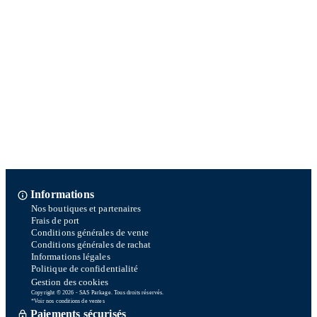
Informations
Nos boutiques et partenaires
Frais de port
Conditions générales de vente
Conditions générales de rachat
Informations légales
Politique de confidentialité
Gestion des cookies
Copyright © 2026 - SAS Parkage. Tous droits réservés.
*Voir nos conditions de ventes
Paiements sécurisés