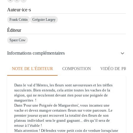
Auteur·ice·s
Frank Crittin
Grégoire Largey
Éditeur
Space Cow
Informations complémentaires
NOTE DE L'ÉDITEUR
COMPOSITION
VIDÉO DE PRÉS
Dans le val d’Hérens, les fleurs sont savoureuses et les trèfles
succulents. Bien entendu, cela attire toutes les vaches de la
région, qui ne reculeront devant rien pour une poignée de
marguerites !
Dans 'Pour une Poignée de Marguerites', vous incarnez une
vache et devez manger certaines fleurs sur votre parcours. Le
premier joueur ayant recouvert la totalité des fleurs de son
plateau individuel sera le grand gagnant... dès qu’il sera de
retour à l’étable !
Mais attention ! Défendez votre petit coin de verdure lorsqu'une