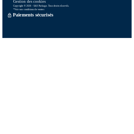
Gestion des cookies
Copyright © 2026 - SAS Parkage. Tous droits réservés.
*Voir nos conditions de ventes
Paiements sécurisés
Commande traitée sous 72h *
Livraison en So Colissimo *
Ou retrait en magasin gratuitement
Service après vente
Satisfait ou remboursé sous 15 jours
06 58 74 07 30
Du lundi au vendredi
9h00-13h00 / 14h00-16h00
Une question ? Consultez notre FAQ
Contactez-nous
Sur nos réseaux
Les points de fidélité :
Comment ça marche ?