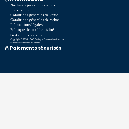
Nos boutiques et partenaires
Frais de port
Conditions générales de vente
Conditions générales de rachat
Informations légales
Politique de confidentialité
Gestion des cookies
Copyright © 2026 - SAS Parkage. Tous droits réservés.
*Voir nos conditions de ventes
Paiements sécurisés
Commande traitée sous 72h *
Livraison en So Colissimo *
Ou retrait en magasin gratuitement
Service après vente
Satisfait ou remboursé sous 15 jours
06 58 74 07 30
Du lundi au vendredi
9h00-13h00 / 14h00-16h00
Une question ? Consultez notre FAQ
Contactez-nous