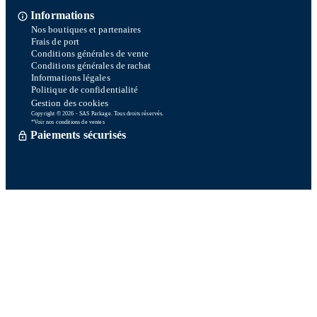
Informations
Nos boutiques et partenaires
Frais de port
Conditions générales de vente
Conditions générales de rachat
Informations légales
Politique de confidentialité
Gestion des cookies
Copyright © 2026 - SAS Parkage. Tous droits réservés.
*Voir nos conditions de ventes
Paiements sécurisés
Commande traitée sous 72h *
Livraison en So Colissimo *
Ou retrait en magasin gratuitement
Service après vente
Satisfait ou remboursé sous 15 jours
06 58 74 07 30
Du lundi au vendredi
9h00-13h00 / 14h00-16h00
Une question ? Consultez notre FAQ