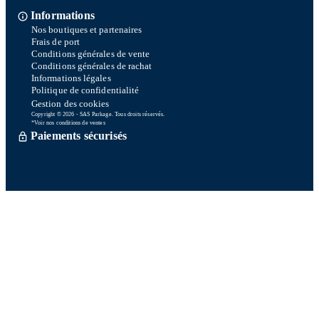
Informations
Nos boutiques et partenaires
Frais de port
Conditions générales de vente
Conditions générales de rachat
Informations légales
Politique de confidentialité
Gestion des cookies
Copyright © 2026 - SAS Parkage. Tous droits réservés.
*Voir nos conditions de ventes
Paiements sécurisés
Commande traitée sous 72h *
Livraison en So Colissimo *
Ou retrait en magasin gratuitement
Service après vente
Satisfait ou remboursé sous 15 jours
06 58 74 07 30
Du lundi au vendredi
9h00-13h00 / 14h00-16h00
Une question ? Consultez notre FAQ