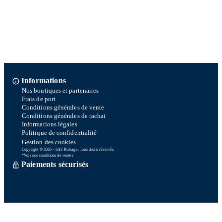
Informations
Nos boutiques et partenaires
Frais de port
Conditions générales de vente
Conditions générales de rachat
Informations légales
Politique de confidentialité
Gestion des cookies
Copyright © 2026 - SAS Parkage. Tous droits réservés.
*Voir nos conditions de ventes
Paiements sécurisés
Commande traitée sous 72h *
Livraison en So Colissimo *