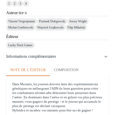
1
2
3
4
Auteur·ice·s
Vincent Vergonjeanne
Przemek Dolegowski
Jessey Wright
Michat Gotebiowski
Wojciech Grajkowski
Filip Miłuński
Éditeur
Lucky Duck Games
Informations complémentaires
NOTE DE L'ÉDITEUR
COMPOSITION
Dans Mutants, les joueurs doivent faire des expérimentations
génétiques en mélangeant l'ADN de leurs guerriers pour créer
les combattants ultimes afin démontrer leurs prouesses dans
l’arène. En dominant dans l’arène et en gelant vos plus précieux
mutants, vous gagnez du prestige - et le joueur qui accumule le
plus de prestige est déclaré vainqueur.
Hybridez et incubez vos mutants pour être sur de gagner !