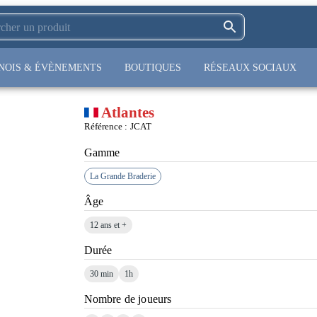
NOIS & ÉVÈNEMENTS
BOUTIQUES
RÉSEAUX SOCIAUX
Atlantes
Référence :
JCAT
Gamme
La Grande Braderie
Âge
12 ans et +
Durée
30 min
1h
Nombre de joueurs