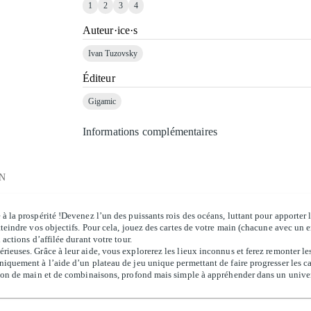
1
2
3
4
Auteur·ice·s
Ivan Tuzovsky
Éditeur
Gigamic
Informations complémentaires
N
à la prospérité !Devenez l’un des puissants rois des océans, luttant pour apporter
tteindre vos objectifs. Pour cela, jouez des cartes de votre main (chacune avec un
actions d’affilée durant votre tour.
ieuses. Grâce à leur aide, vous explorerez les lieux inconnus et ferez remonter le
iquement à l’aide d’un plateau de jeu unique permettant de faire progresser les ca
tion de main et de combinaisons, profond mais simple à appréhender dans un univer