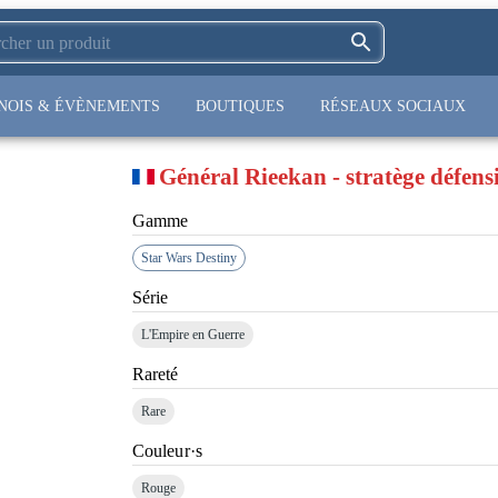
NOIS & ÉVÈNEMENTS
BOUTIQUES
RÉSEAUX SOCIAUX
Général Rieekan - stratège défensi
Gamme
Star Wars Destiny
Série
L'Empire en Guerre
Rareté
Rare
Couleur·s
Rouge