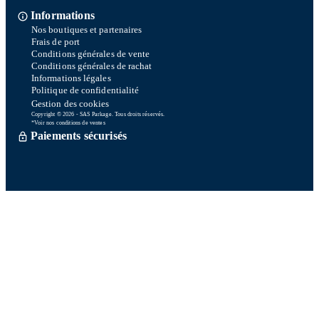
Informations
Nos boutiques et partenaires
Frais de port
Conditions générales de vente
Conditions générales de rachat
Informations légales
Politique de confidentialité
Gestion des cookies
Copyright © 2026 - SAS Parkage. Tous droits réservés.
*Voir nos conditions de ventes
Paiements sécurisés
Commande traitée sous 72h *
Livraison en So Colissimo *
Ou retrait en magasin gratuitement
Service après vente
Satisfait ou remboursé sous 15 jours
06 58 74 07 30
Du lundi au vendredi
9h00-13h00 / 14h00-16h00
Une question ? Consultez notre FAQ