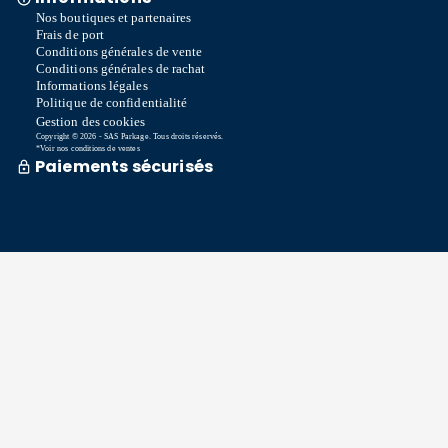
Nos boutiques et partenaires
Frais de port
Conditions générales de vente
Conditions générales de rachat
Informations légales
Politique de confidentialité
Gestion des cookies
Copyright © 2026 - SAS Parkage. Tous droits réservés.
*Voir nos conditions de ventes
Paiements sécurisés
Commande traitée sous 72h *
Livraison en So Colissimo *
Ou retrait en magasin gratuitement
Service après vente
Satisfait ou remboursé sous 15 jours
06 58 74 07 30
Du lundi au vendredi
9h00-13h00 / 14h00-16h00
Une question ? Consultez notre FAQ
Contactez-nous