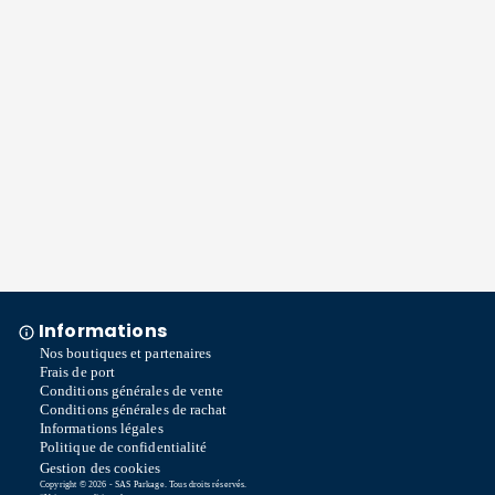
Informations
Nos boutiques et partenaires
Frais de port
Conditions générales de vente
Conditions générales de rachat
Informations légales
Politique de confidentialité
Gestion des cookies
Copyright © 2026 - SAS Parkage. Tous droits réservés.